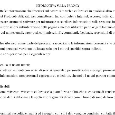
INFORMATIVA SULLA PRIVACY
 le informazioni che inserisci sul nostro sito web o ci fornisci in qualsiasi altro 
rnet Protocol) utilizzato per connettere il tuo computer a Internet; accesso; indirizz
are strumenti software per misurare e raccogliere informazioni sulla sessione, incl
 informazioni sull'interazione della pagina e metodi utilizzati per navigare lontano
ra cui nome, email, password, comunicazioni);, commenti, feedback, recensioni di p
ro sito web, come parte del processo, raccogliamo le informazioni personali che ci
oni personali verranno utilizzate solo per i motivi specifici sopra indicati.
e non-personali per i seguenti scopi:
cnico ai nostri utenti;
 visitatori e utenti con avvisi di servizi generali o personalizzati e messaggi promoz
tre informazioni non personali aggregate e / o dedotte, che noi o i nostri partner com
licabili
forma Wix.com. Wix.com ci fornisce la piattaforma online che ci consente di vendere i
ria dati, i database e le applicazioni generali di Wix.com. I tuoi dati sono da loro c
rsonali raccolti, le finalità ed i soggetti con cui i dati vengono condivisi, contatta il