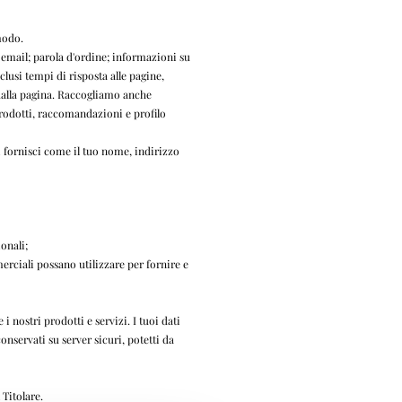
modo.
o email; parola d'ordine; informazioni su
usi tempi di risposta alle pagine,
 dalla pagina. Raccogliamo anche
rodotti, raccomandazioni e profilo
 fornisci come il tuo nome, indirizzo
ionali;
merciali possano utilizzare per fornire e
 nostri prodotti e servizi. I tuoi dati
onservati su server sicuri, potetti da
 Titolare.