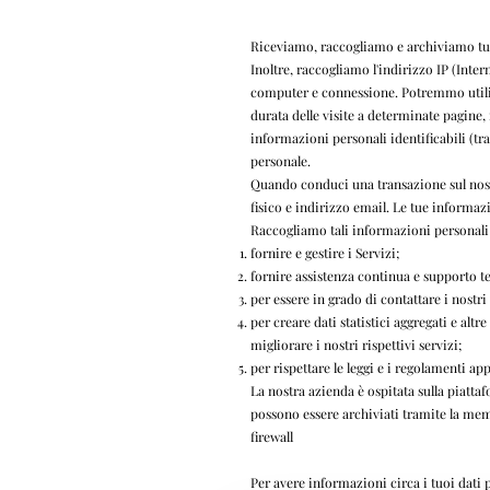
Riceviamo, raccogliamo e archiviamo tutte
Inoltre, raccogliamo l'indirizzo IP (Inte
computer e connessione. Potremmo utilizz
durata delle visite a determinate pagine,
informazioni personali identificabili (t
personale.
Quando conduci una transazione sul nost
fisico e indirizzo email. Le tue informazi
Raccogliamo tali informazioni personali 
fornire e gestire i Servizi;
fornire assistenza continua e supporto te
per essere in grado di contattare i nostri
per creare dati statistici aggregati e al
migliorare i nostri rispettivi servizi;
per rispettare le leggi e i regolamenti app
La nostra azienda è ospitata sulla piatta
possono essere archiviati tramite la memo
firewall
Per avere informazioni circa i tuoi dati pe