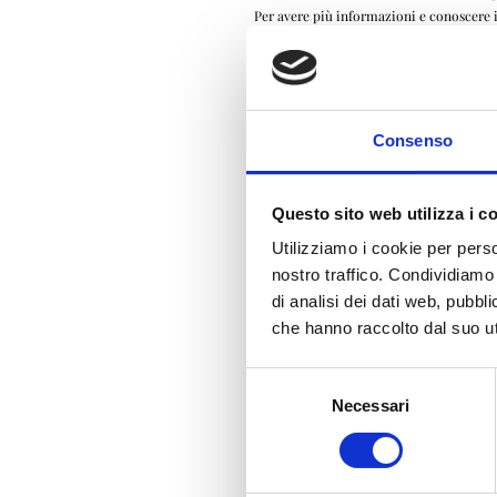
Per avere più informazioni e conoscere i 
Informazioni di contatto
Titolare del Trattamento dei Dati
La Bussola Group S.r.l
Via dei Mille, 2 25086 Rezzato Brescia
Consenso
Indirizzo email del Titolare:
info@labuss
Questo sito web utilizza i c
Utilizziamo i cookie per perso
nostro traffico. Condividiamo 
di analisi dei dati web, pubbl
che hanno raccolto dal suo uti
Prenota il tuo appuntamen
Selezione
Necessari
del
consenso
Questo sito web utilizza i cookie. Utilizziamo i cookie per personalizzare contenuti ed annunci, per f
web, pubblicità e social media, i quali potrebbero combinarle con altre informazioni che ha fornito l
I cookie sono piccoli file di testo che possono essere utilizzati dai siti web per rendere più efficien