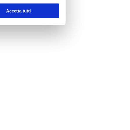
o consenso.
Accetta tutti
do di funzionare correttamente senza questi cookie.
Durata massima di archiviazione
Tipo
1 giorno
Cookie HTTP
1 anno
Cookie HTTP
eb.
Persistente
Archiviazione locale HTML
ioni delle richieste tra
Sessione
Cookie HTTP
.
a dal sito web per
1 giorno
Cookie HTTP
tamente memorizzata sul
400 giorni
Cookie HTTP