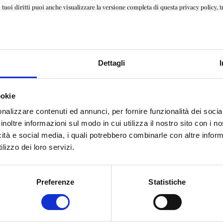
tuoi diritti puoi anche visualizzare la versione completa di questa privacy policy, t
Dettagli
olaonline.it
ookie
nalizzare contenuti ed annunci, per fornire funzionalità dei socia
inoltre informazioni sul modo in cui utilizza il nostro sito con i 
icità e social media, i quali potrebbero combinarle con altre inform
lizzo dei loro servizi.
to
Preferenze
Statistiche
La Bussola Group S.r.l - Via Dei Mille, 2 Rezzato (Bs) – Cod. Fiscale e P. Iva 03592900173
ornire funzionalità dei social media e per analizzare il nostro traffico. Condividiamo inoltre informaz
oro o che hanno raccolto dal suo utilizzo dei loro servizi.
te l'esperienza per l'utente.