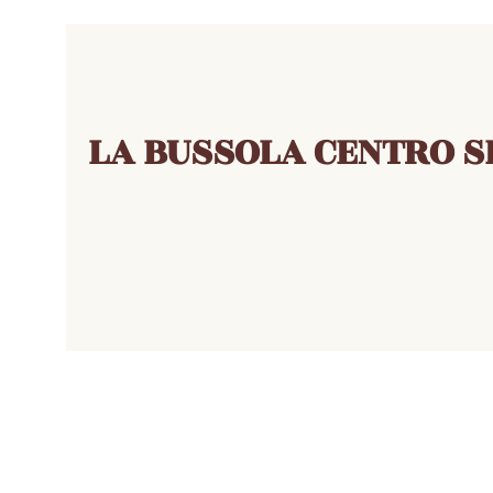
LA BUSSOLA CENTRO S
- abitidacerimonia - scarpedasposa - atelierbrescia -
abitidasposabrescia - sposibrescia